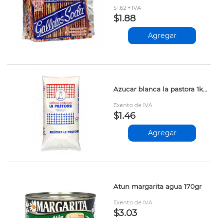
$1.62 + IVA
$1.88
Agregar
Azucar blanca la pastora 1kg prs
Exento de IVA
$1.46
Agregar
Atun margarita agua 170gr
Exento de IVA
$3.03