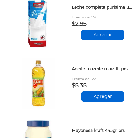
Leche completa purisima uht 1lt prs
Exento de IVA
$2.95
Agregar
Aceite mazeite maiz 1lt prs
Exento de IVA
$5.35
Agregar
Mayonesa kraft 445gr prs