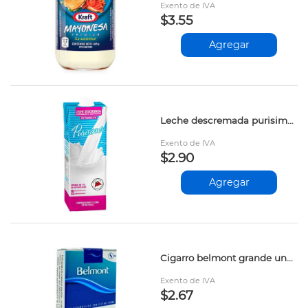
Exento de IVA
$3.55
Agregar
Leche descremada purisima uht 1lt
Exento de IVA
$2.90
Agregar
Cigarro belmont grande und prs
Exento de IVA
$2.67