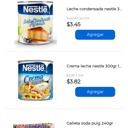
Leche condensada nestle 395gr 12267655 xx
Exento de IVA
$3.45
Agregar
Crema leche nestle 300gr 12105675 xx
$3.29 + IVA
$3.82
Agregar
Galleta soda puig 240gr