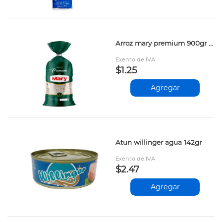
Arroz mary premium 900gr prs
Exento de IVA
$1.25
Agregar
Atun willinger agua 142gr
Exento de IVA
$2.47
Agregar