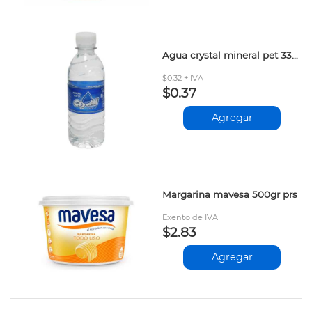
Agua crystal mineral pet 330ml
$0.32 + IVA
$0.37
Agregar
Margarina mavesa 500gr prs
Exento de IVA
$2.83
Agregar