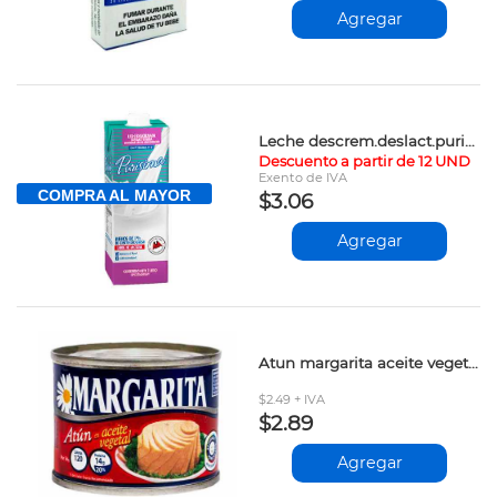
Agregar
Leche descrem.deslact.purisima uht 1lt vpv
Descuento a partir de 12 UND
Exento de IVA
COMPRA AL MAYOR
$3.06
Agregar
Atun margarita aceite vegetal 140gr
$2.49 + IVA
$2.89
Agregar