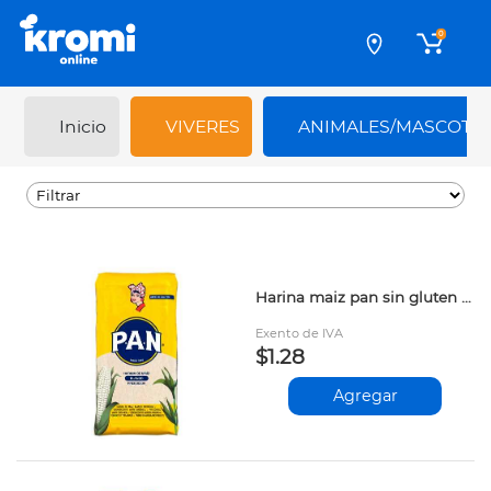
0
Inicio
VIVERES
ANIMALES/MASCOTA
Harina maiz pan sin gluten 1kg prs xx
Exento de IVA
$1.28
Agregar