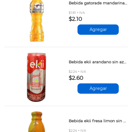
Bebida gatorade mandarina 500ml
$1.81 + IVA
$2.10
Agregar
Bebida ekii arandano sin azucar 310ml
$2.24 + IVA
$2.60
Agregar
Bebida ekii fresa limon sin azucar 400ml
$2.24 + IVA