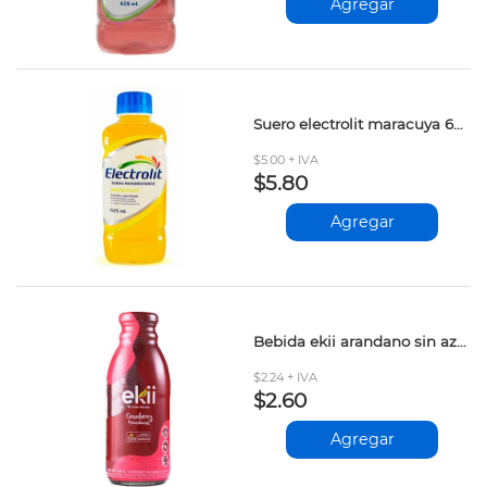
Agregar
Suero electrolit maracuya 625ml
$5.00 + IVA
$5.80
Agregar
Bebida ekii arandano sin azucar 400ml
$2.24 + IVA
$2.60
Agregar