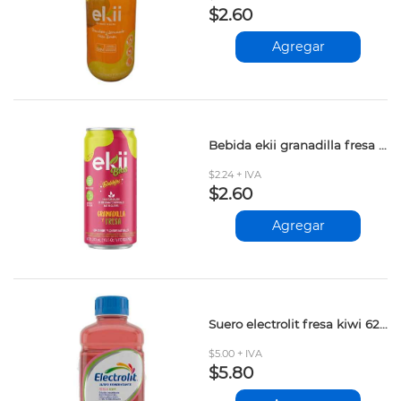
$2.60
Agregar
Bebida ekii granadilla fresa sin azucar 310ml
$2.24 + IVA
$2.60
Agregar
Suero electrolit fresa kiwi 625ml
$5.00 + IVA
$5.80