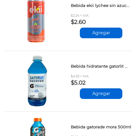
Bebida ekii lychee sin azucar 310ml
$2.24 + IVA
$2.60
Agregar
Bebida hidratante gatorlit mora 620ml
$4.33 + IVA
$5.02
Agregar
Bebida gatorade mora 500ml