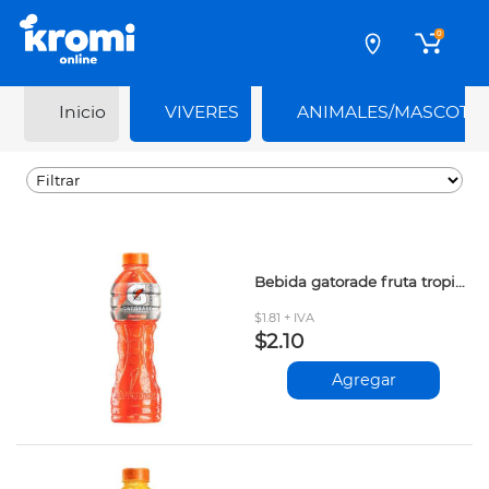
0
Inicio
VIVERES
ANIMALES/MASCOTA
Bebida gatorade fruta tropical 500ml
$1.81 + IVA
$2.10
Agregar