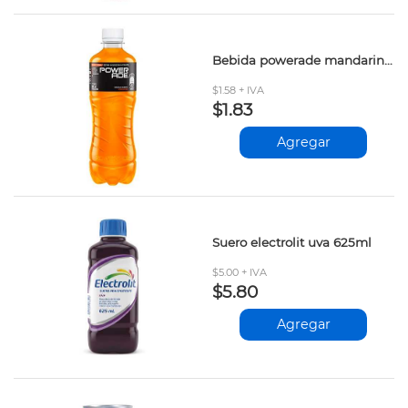
Bebida powerade mandarina 500ml
$1.58 + IVA
$1.83
Agregar
Suero electrolit uva 625ml
$5.00 + IVA
$5.80
Agregar