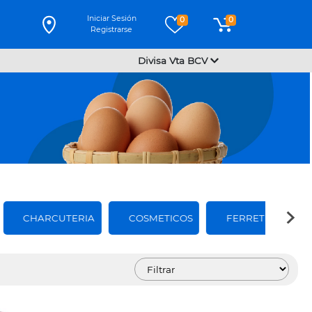
Iniciar Sesión
0
0
Registrarse
Divisa Vta BCV
CHARCUTERIA
COSMETICOS
FERRETERIA