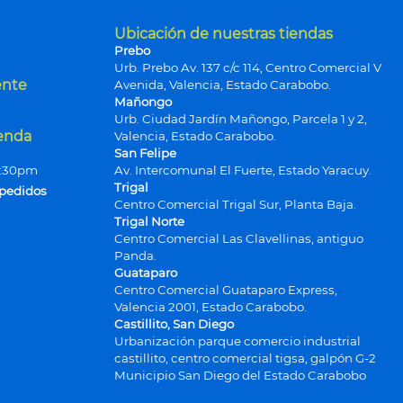
Ubicación de nuestras tiendas
Prebo
Urb. Prebo Av. 137 c/c 114, Centro Comercial V
ente
Avenida, Valencia, Estado Carabobo.
Mañongo
Urb. Ciudad Jardín Mañongo, Parcela 1 y 2,
ienda
Valencia, Estado Carabobo.
San Felipe
9:30pm
Av. Intercomunal El Fuerte, Estado Yaracuy.
Trigal
 pedidos
Centro Comercial Trigal Sur, Planta Baja.
Trigal Norte
Centro Comercial Las Clavellinas, antiguo
Panda.
Guataparo
Centro Comercial Guataparo Express,
Valencia 2001, Estado Carabobo.
Castillito, San Diego
Urbanización parque comercio industrial
castillito, centro comercial tigsa, galpón G-2
Municipio San Diego del Estado Carabobo