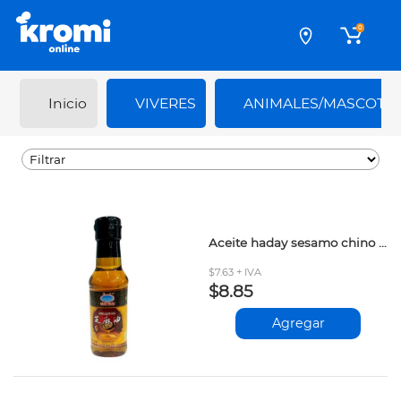
0
Inicio
VIVERES
ANIMALES/MASCOTA
Aceite haday sesamo chino 150ml
$7.63 + IVA
$8.85
Agregar