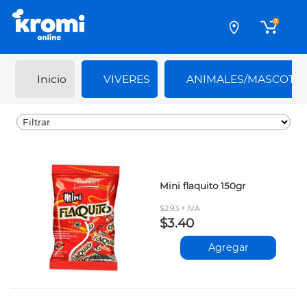
0
Inicio
VIVERES
ANIMALES/MASCOTA
Mini flaquito 150gr
$2.93 + IVA
$3.40
Agregar