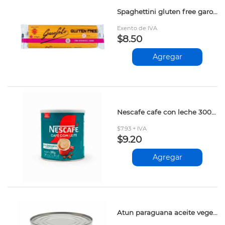
Spaghettini gluten free garofalo 400gr
Exento de IVA
$8.50
Agregar
Nescafe cafe con leche 300gr 12501811
$7.93 + IVA
$9.20
Agregar
Atun paraguana aceite vegetal 184gr