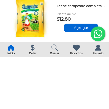
Leche campestre completa 900gr
Exento de IVA
$12.80
Agregar
Inicio
Dolar
Buscar
Favoritos
Usuario
Leche campestre descremada sobre 400gr
Exento de IVA
$6.40
Agregar
Leche completa la campiña descremada 400gr