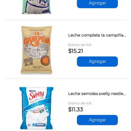
Agregar
Leche completa la campiña 800gr
Exento de IVA
$15.21
Agregar
Leche semides.svelty nestle 400gr 12330657
Exento de IVA
$11.33
Agregar