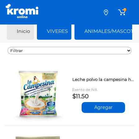
0
Inicio
VIVERES
ANIMALES/MASCOTA
Leche polvo la campesina hierro 800gr 12500552
Exento de IVA
$11.50
Agregar