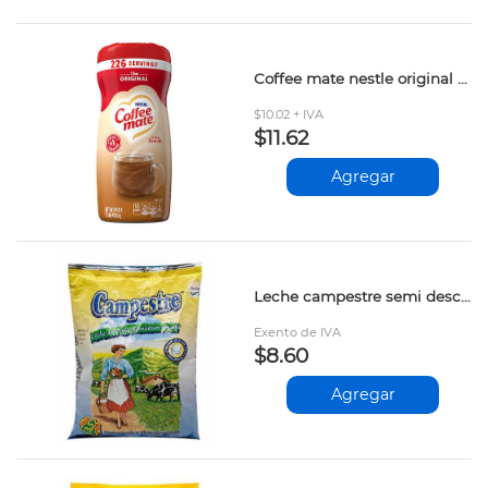
Coffee mate nestle original 453gr 11000443
$10.02 + IVA
$11.62
Agregar
Leche campestre semi descremada sobre 400gr
Exento de IVA
$8.60
Agregar