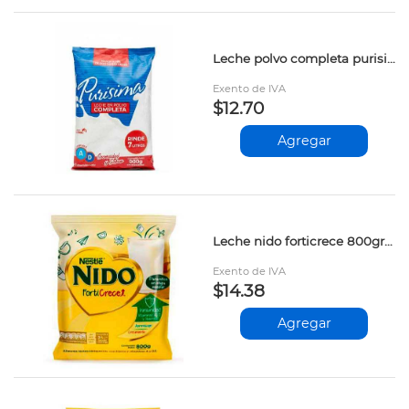
Leche polvo completa purisima 900gr
Exento de IVA
$12.70
Agregar
Leche nido forticrece 800gr 12532766
Exento de IVA
$14.38
Agregar