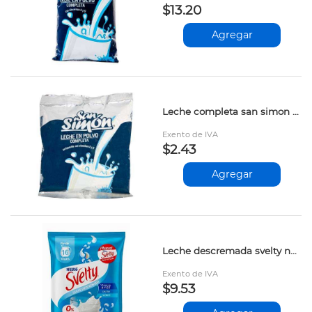
$13.20
Agregar
Leche completa san simon sobre 125gr
Exento de IVA
$2.43
Agregar
Leche descremada svelty nestle 400gr 13383235
Exento de IVA
$9.53