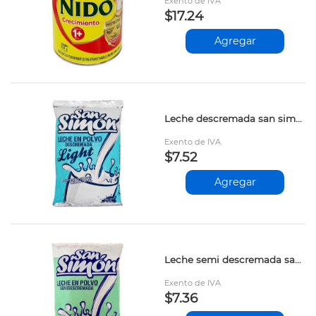
Exento de IVA
$17.24
Agregar
Leche descremada san simon 400gr
Exento de IVA
$7.52
Agregar
Leche semi descremada san simon sobre 400gr
Exento de IVA
$7.36