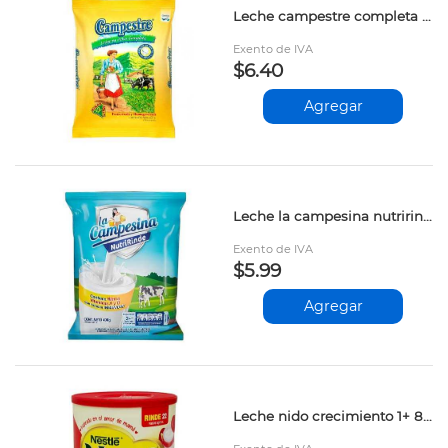
Leche campestre completa 400gr
Exento de IVA
$6.40
Agregar
Leche la campesina nutririnde 400gr 12527908
Exento de IVA
$5.99
Agregar
Leche nido crecimiento 1+ 800gr 12589478