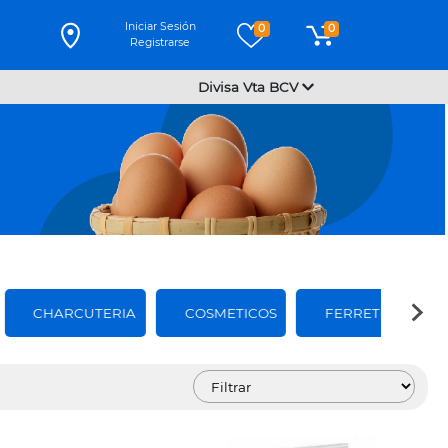
Iniciar Sesión
0
0
Registrarse
Divisa Vta BCV
CHARCUTERIA
COSMETICOS
FERRETERIA