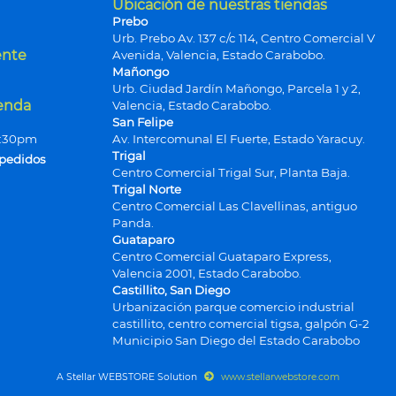
Ubicación de nuestras tiendas
Prebo
Urb. Prebo Av. 137 c/c 114, Centro Comercial V
ente
Avenida, Valencia, Estado Carabobo.
Mañongo
Urb. Ciudad Jardín Mañongo, Parcela 1 y 2,
ienda
Valencia, Estado Carabobo.
San Felipe
9:30pm
Av. Intercomunal El Fuerte, Estado Yaracuy.
Trigal
 pedidos
Centro Comercial Trigal Sur, Planta Baja.
Trigal Norte
Centro Comercial Las Clavellinas, antiguo
Panda.
Guataparo
Centro Comercial Guataparo Express,
Valencia 2001, Estado Carabobo.
Castillito, San Diego
Urbanización parque comercio industrial
castillito, centro comercial tigsa, galpón G-2
Municipio San Diego del Estado Carabobo
A Stellar WEBSTORE Solution
www.stellarwebstore.com