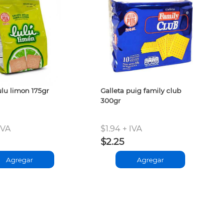
ulu limon 175gr
Galleta puig family club
300gr
IVA
$1.94 + IVA
$2.25
Agregar
Agregar