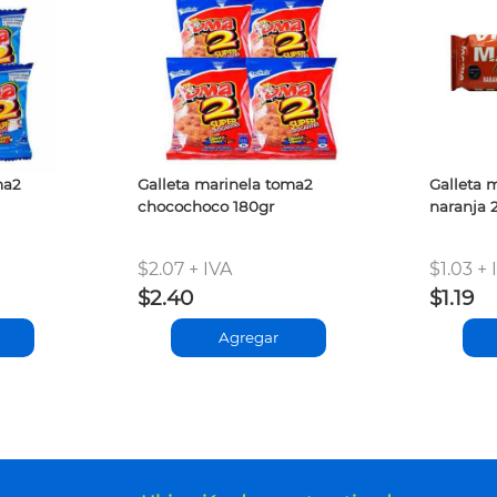
ma2
Galleta marinela toma2
Galleta 
chocochoco 180gr
naranja 
$2.07 + IVA
$1.03 + 
$2.40
$1.19
Agregar