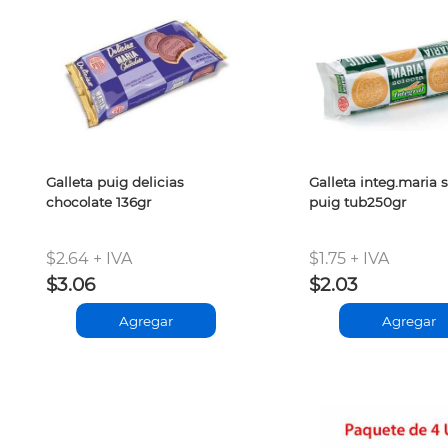
Galleta puig delicias
Galleta integ.maria 
chocolate 136gr
puig tub250gr
$2.64 + IVA
$1.75 + IVA
$3.06
$2.03
Agregar
Agregar