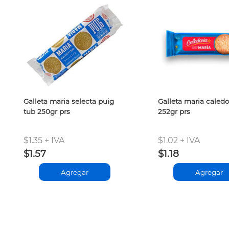
Galleta maria selecta puig
Galleta maria caled
tub 250gr prs
252gr prs
$1.35 + IVA
$1.02 + IVA
$1.57
$1.18
Agregar
Agregar