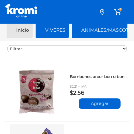
0
Inicio
VIVERES
ANIMALES/MASCOTA
Bombones arcor bon o bon frutilla 5und
$2.21 + IVA
$2.56
Agregar