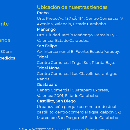
Ubicación de nuestras tiendas
Prebo
Urb. Prebo Av. 137 c/c 114, Centro Comercial V
ente
Avenida, Valencia, Estado Carabobo.
Mañongo
Urb. Ciudad Jardín Mañongo, Parcela 1 y 2,
ienda
Valencia, Estado Carabobo.
San Felipe
9:30pm
Av. Intercomunal El Fuerte, Estado Yaracuy.
Trigal
 pedidos
Centro Comercial Trigal Sur, Planta Baja.
Trigal Norte
Centro Comercial Las Clavellinas, antiguo
Panda.
Guataparo
Centro Comercial Guataparo Express,
Valencia 2001, Estado Carabobo.
Castillito, San Diego
Urbanización parque comercio industrial
castillito, centro comercial tigsa, galpón G-2
Municipio San Diego del Estado Carabobo
A Stellar WEBSTORE Solution
www.stellarwebstore.com