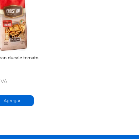
 pan ducale tomato
IVA
Agregar