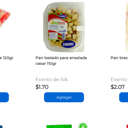
e 120gr
Pan tostado para ensalada
Pan brac
cesar 110gr
Exento de IVA
Exento 
$1.70
$2.07
Agregar