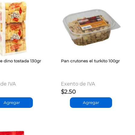
e dino tostada 130gr
Pan crutones el turkito 100gr
de IVA
Exento de IVA
$2.50
Agregar
Agregar