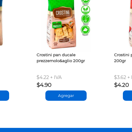
Crostini pan ducale
Crostini
prezzemolo&aglio 200gr
200gr
$4.22 + IVA
$3.62 + 
$4.90
$4.20
Agregar