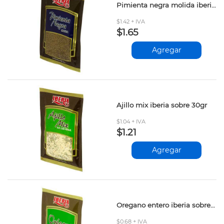
Pimienta negra molida iberia sobre 20gr
$1.42 + IVA
$1.65
Agregar
Ajillo mix iberia sobre 30gr
$1.04 + IVA
$1.21
Agregar
Oregano entero iberia sobre 5gr
$0.68 + IVA