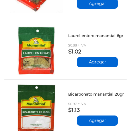
Agregar
Laurel entero manantial 6gr
$0.88 + IVA
$1.02
Agregar
Bicarbonato manantial 20gr
$0.97 + IVA
$1.13
Agregar