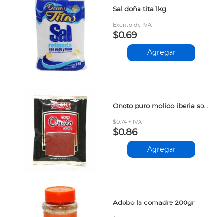
Sal doña tita 1kg
Exento de IVA
$0.69
Agregar
Onoto puro molido iberia sobre 25gr
$0.74 + IVA
$0.86
Agregar
Adobo la comadre 200gr