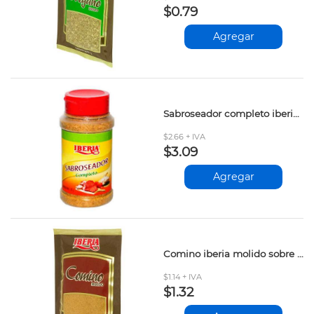
$0.79
Agregar
Sabroseador completo iberia 180gr
$2.66 + IVA
$3.09
Agregar
Comino iberia molido sobre 20gr
$1.14 + IVA
$1.32