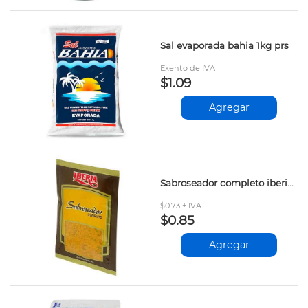
Sal evaporada bahia 1kg prs
Exento de IVA
$1.09
Agregar
Sabroseador completo iberia 30gr
$0.73 + IVA
$0.85
Agregar