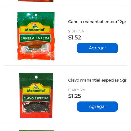
Canela manantial entera 12gr
$1.31 + IVA
$1.52
Agregar
Clavo manantial especias 5gr
$1.08 + IVA
$1.25
Agregar