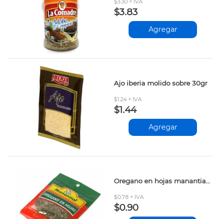
$3.30 + IVA
$3.83
Agregar
Ajo iberia molido sobre 30gr
$1.24 + IVA
$1.44
Agregar
Oregano en hojas manantial 8gr
$0.78 + IVA
$0.90