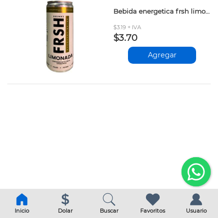
Bebida energetica frsh limonada 355ml
$3.19 + IVA
$3.70
Agregar
Inicio
Dolar
Buscar
Favoritos
Usuario