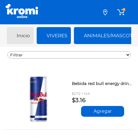
0
Inicio
VIVERES
ANIMALES/MASCOTA
Bebida red bull energy drink 250ml xx
$2.72 + IVA
$3.16
Agregar