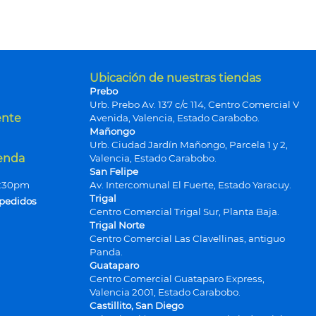
Ubicación de nuestras tiendas
Prebo
Urb. Prebo Av. 137 c/c 114, Centro Comercial V
ente
Avenida, Valencia, Estado Carabobo.
Mañongo
Urb. Ciudad Jardín Mañongo, Parcela 1 y 2,
ienda
Valencia, Estado Carabobo.
San Felipe
9:30pm
Av. Intercomunal El Fuerte, Estado Yaracuy.
Trigal
 pedidos
Centro Comercial Trigal Sur, Planta Baja.
Trigal Norte
Centro Comercial Las Clavellinas, antiguo
Panda.
Guataparo
Centro Comercial Guataparo Express,
Valencia 2001, Estado Carabobo.
Castillito, San Diego