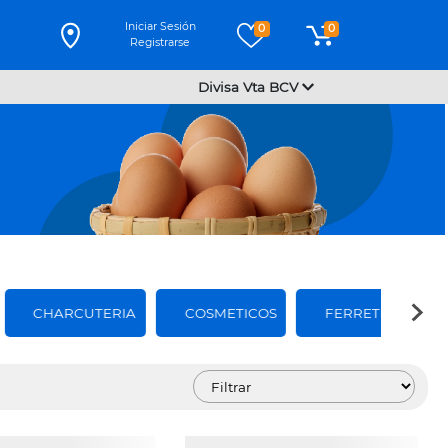
Iniciar Sesión
0
0
Registrarse
Divisa Vta BCV
CHARCUTERIA
COSMETICOS
FERRETERIA