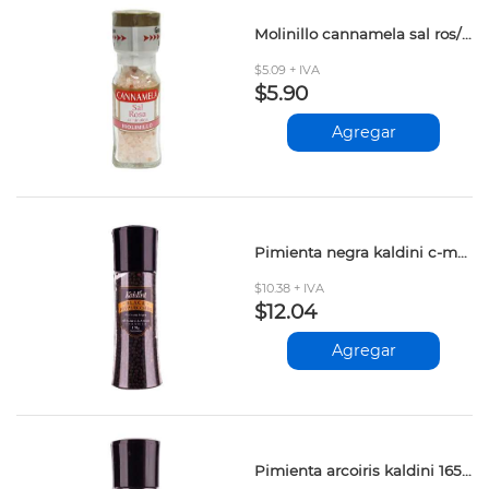
Molinillo cannamela sal ros/himalaya
$5.09 + IVA
$5.90
Agregar
Pimienta negra kaldini c-molinero 170gr
$10.38 + IVA
$12.04
Agregar
Pimienta arcoiris kaldini 165gr