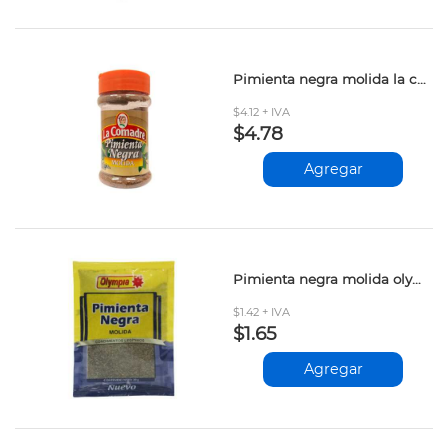
Pimienta negra molida la comadre 42gr
$4.12 + IVA
$4.78
Agregar
Pimienta negra molida olympia sob.20gr
$1.42 + IVA
$1.65
Agregar