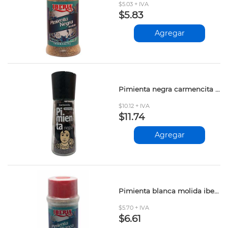
$5.03 + IVA
$5.83
Agregar
Pimienta negra carmencita molinillo 47gr
$10.12 + IVA
$11.74
Agregar
Pimienta blanca molida iberia 65gr
$5.70 + IVA
$6.61