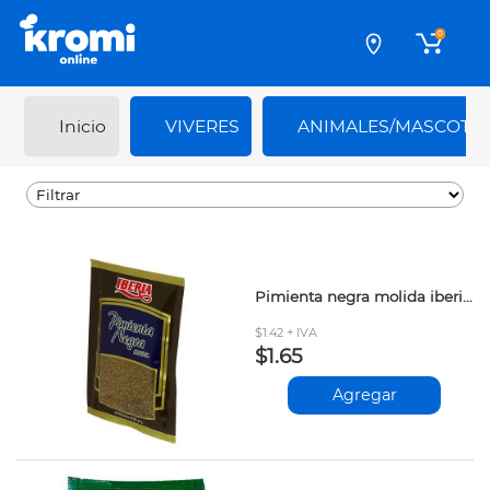
0
Inicio
VIVERES
ANIMALES/MASCOTA
Pimienta negra molida iberia sobre 20gr
$1.42 + IVA
$1.65
Agregar