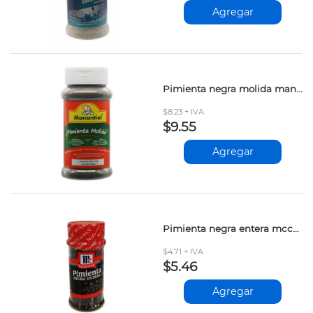
Agregar
Pimienta negra molida manantial 125gr
$8.23 + IVA
$9.55
Agregar
Pimienta negra entera mccormick 68gr
$4.71 + IVA
$5.46
Agregar