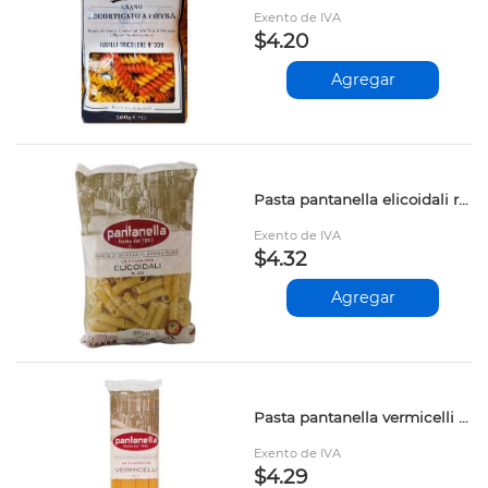
Exento de IVA
$4.20
Agregar
Pasta pantanella elicoidali rigatoni 500gr
Exento de IVA
$4.32
Agregar
Pasta pantanella vermicelli 500gr
Exento de IVA
$4.29