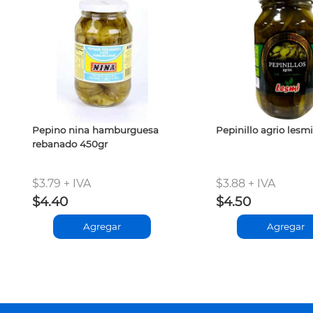
Pepino nina hamburguesa
Pepinillo agrio lesm
rebanado 450gr
$3.79 + IVA
$3.88 + IVA
$4.40
$4.50
Agregar
Agregar