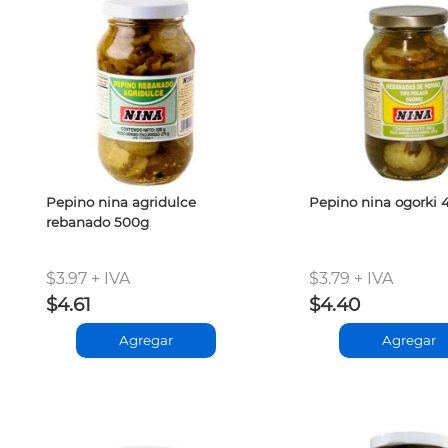
Pepino nina agridulce
Pepino nina ogorki 
rebanado 500g
$3.97 + IVA
$3.79 + IVA
$4.61
$4.40
Agregar
Agregar