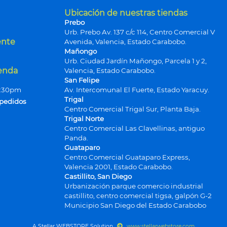
Ubicación de nuestras tiendas
Prebo
Urb. Prebo Av. 137 c/c 114, Centro Comercial V
ente
Avenida, Valencia, Estado Carabobo.
Mañongo
Urb. Ciudad Jardín Mañongo, Parcela 1 y 2,
ienda
Valencia, Estado Carabobo.
San Felipe
9:30pm
Av. Intercomunal El Fuerte, Estado Yaracuy.
Trigal
 pedidos
Centro Comercial Trigal Sur, Planta Baja.
Trigal Norte
Centro Comercial Las Clavellinas, antiguo
Panda.
Guataparo
Centro Comercial Guataparo Express,
Valencia 2001, Estado Carabobo.
Castillito, San Diego
Urbanización parque comercio industrial
castillito, centro comercial tigsa, galpón G-2
Municipio San Diego del Estado Carabobo
A Stellar WEBSTORE Solution
www.stellarwebstore.com