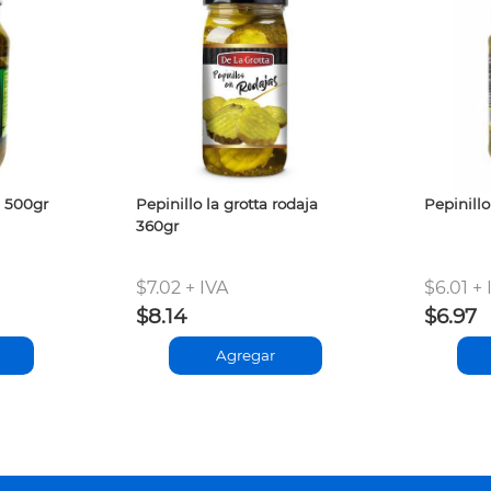
i 500gr
Pepinillo la grotta rodaja
Pepinillo
360gr
$7.02 + IVA
$6.01 + 
$8.14
$6.97
Agregar