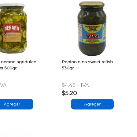
o nerano agridulce
Pepino nina sweet relish
os 500gr
530gr
IVA
$4.48 + IVA
$5.20
Agregar
Agregar