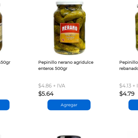
450gr
Pepinillo nerano agridulce
Pepinill
enteros 500gr
rebanad
$4.86 + IVA
$4.13 + 
$5.64
$4.79
Agregar