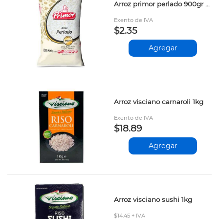
Arroz primor perlado 900gr prs
Exento de IVA
$2.35
Agregar
Arroz visciano carnaroli 1kg
Exento de IVA
$18.89
Agregar
Arroz visciano sushi 1kg
$14.45 + IVA