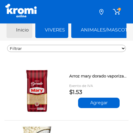
0
Inicio
VIVERES
ANIMALES/MASCOTA
Arroz mary dorado vaporizado 800gr
Exento de IVA
$1.53
Agregar