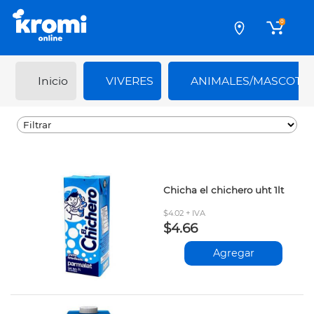
0
Inicio
VIVERES
ANIMALES/MASCOTA
Chicha el chichero uht 1lt
$4.02 + IVA
$4.66
Agregar