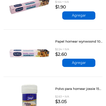
$1.64 + IVA
$1.90
Agregar
Papel hornear wynwoond 10mt
$2.24 + IVA
$2.60
Agregar
Polvo para hornear jossie 150gr
$2.63 + IVA
$3.05