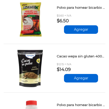
Polvo para hornear bicarbix 800gr
$5.60 + IVA
$6.50
Agregar
Cacao wepa sin gluten 400gr kgl
$12.15 + IVA
$14.09
Agregar
Polvo para hornear bicarbix 200gr