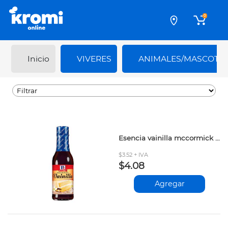
0
Inicio
VIVERES
ANIMALES/MASCOTA
Esencia vainilla mccormick 150gr
$3.52 + IVA
$4.08
Agregar