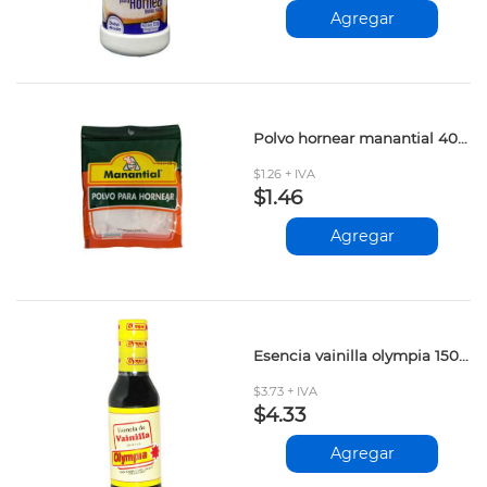
Agregar
Polvo hornear manantial 40gr
$1.26 + IVA
$1.46
Agregar
Esencia vainilla olympia 150ml
$3.73 + IVA
$4.33
Agregar