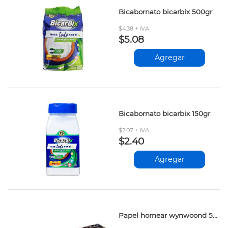
Bicabornato bicarbix 500gr
$4.38 + IVA
$5.08
Agregar
Bicabornato bicarbix 150gr
$2.07 + IVA
$2.40
Agregar
Papel hornear wynwoond 5mt