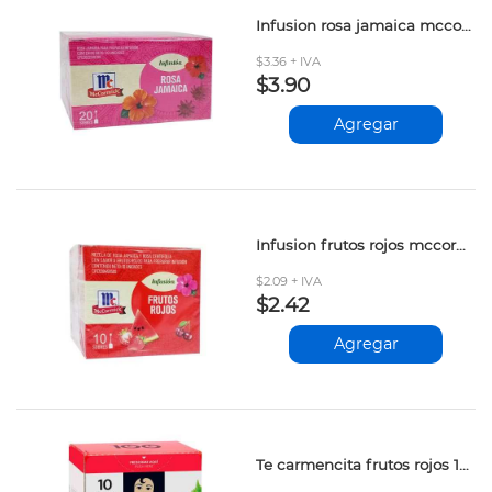
Infusion rosa jamaica mccormick 20bol
$3.36 + IVA
$3.90
Agregar
Infusion frutos rojos mccormick 12x10 bol
$2.09 + IVA
$2.42
Agregar
Te carmencita frutos rojos 10sobres