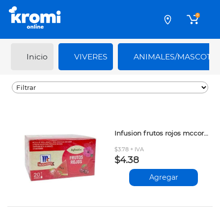
0
Inicio
VIVERES
ANIMALES/MASCOTA
Infusion frutos rojos mccormick 20bol
$3.78 + IVA
$4.38
Agregar