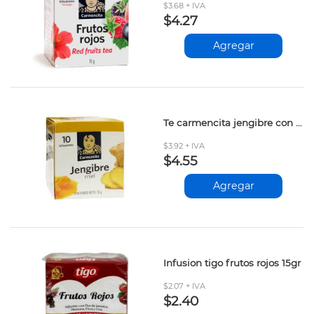
$3.68 + IVA
$4.27
Agregar
Te carmencita jengibre con miel 10sobres
$3.92 + IVA
$4.55
Agregar
Infusion tigo frutos rojos 15gr
$2.07 + IVA
$2.40