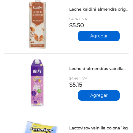
Leche kaldini almendra original 1lt
$4.74 + IVA
$5.50
Agregar
Leche d-almendras vainilla vilay 1lt kgl
$4.44 + IVA
$5.15
Agregar
Lactovisoy vainilla colona 1kg