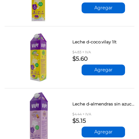
Agregar
Leche d-coco.vilay 1lt
$4.83 + IVA
$5.60
Agregar
Leche d-almendras sin azucar vilay 1lt
$4.44 + IVA
$5.15
Agregar