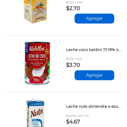
$2.33 + IVA
$2.70
Agregar
Leche coco kaldini 17-19% 400gr
$3.19 + IVA
$3.70
Agregar
Leche nuts almendra s-azucar 1lt
Exento de IVA
$4.67