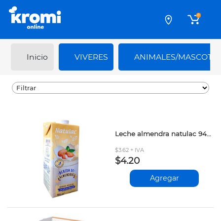
0
Inicio
VIVERES
ANIMALES/MASCOTA
Leche almendra natulac 946ml
$3.62 + IVA
$4.20
Agregar