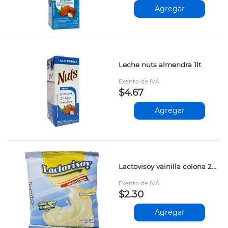
Agregar
Leche nuts almendra 1lt
Exento de IVA
$4.67
Agregar
Lactovisoy vainilla colona 200gr
Exento de IVA
$2.30
Agregar