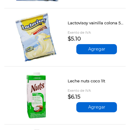
Lactovisoy vainilla colona 500gr
Exento de IVA
$5.10
Agregar
Leche nuts coco 1lt
Exento de IVA
$6.15
Agregar