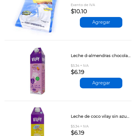
Exento de IVA
$10.10
Agregar
Leche d-almendras chocolate vilay 1lt kgl
$5.34 + IVA
$6.19
Agregar
Leche de coco vilay sin azucar 1lt
$5.34 + IVA
$6.19