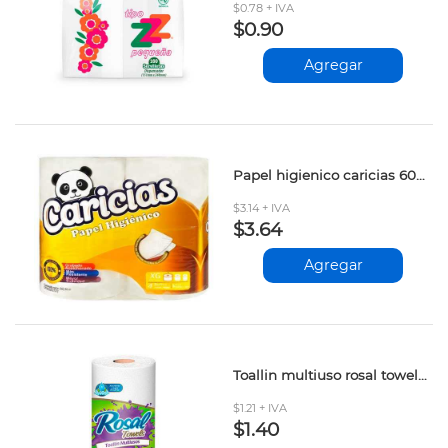
$0.78 + IVA
$0.90
Agregar
Papel higienico caricias 600 hojas
$3.14 + IVA
$3.64
Agregar
Toallin multiuso rosal towels 1rll 300120101
$1.21 + IVA
$1.40