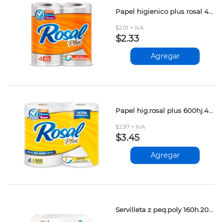
Papel higienico plus rosal 400hj.4r.100120407 prs
$2.01 + IVA
$2.33
Agregar
Papel hig.rosal plus 600hj.4 r.100120401 prs
$2.97 + IVA
$3.45
Agregar
Servilleta z peq.poly 160h.203212601 prs