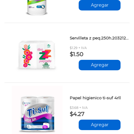
Agregar
Servilleta z peq.250h.203212803
$1.29 + IVA
$1.50
Agregar
Papel higienico ti-suf 4rll
$3.68 + IVA
$4.27
Agregar