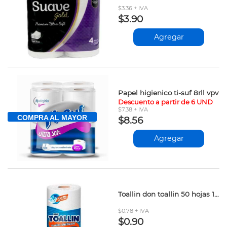
$3.36 + IVA
$3.90
Agregar
Papel higienico ti-suf 8rll vpv
Descuento a partir de 6 UND
$7.38 + IVA
COMPRA AL MAYOR
$8.56
Agregar
Toallin don toallin 50 hojas 1r.303720101
$0.78 + IVA
$0.90