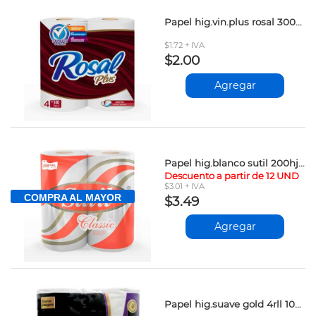
Papel hig.vin.plus rosal 300h.4r.100120404
$1.72 + IVA
$2.00
Agregar
Papel hig.blanco sutil 200hj 4rll vpv
Descuento a partir de 12 UND
$3.01 + IVA
COMPRA AL MAYOR
$3.49
Agregar
Papel hig.suave gold 4rll 105030401