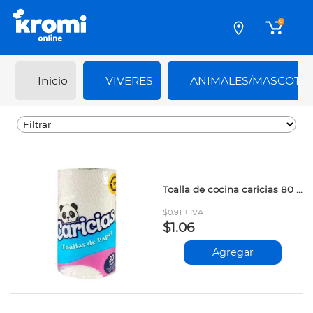
0
Inicio
VIVERES
ANIMALES/MASCOTA
Toalla de cocina caricias 80 hojas prs
$0.91 + IVA
$1.06
Agregar