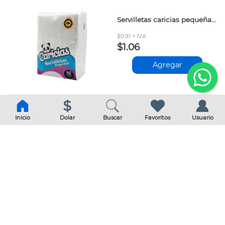
Servilletas caricias pequeñas 160und
$0.91 + IVA
$1.06
Agregar
Inicio
Dolar
Buscar
Favoritos
Usuario
Papel higienico caricias 180hojas
$0.82 + IVA
$0.95
Agregar
Servilletas de mesa caricias 120und