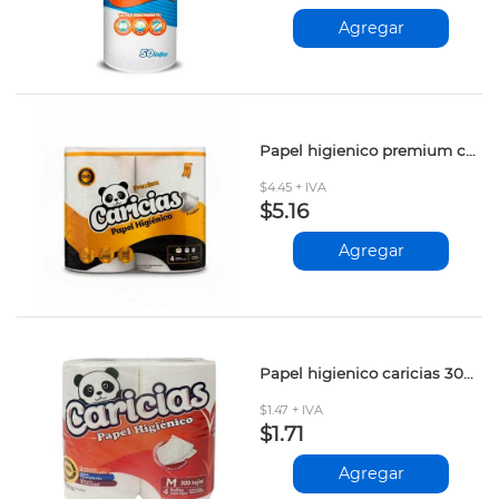
Agregar
Papel higienico premium caricias 4 hojas
$4.45 + IVA
$5.16
Agregar
Papel higienico caricias 300 hojas prs
$1.47 + IVA
$1.71
Agregar