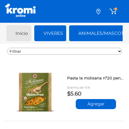
0
Inicio
VIVERES
ANIMALES/MASCOTA
Pasta la molisana nº20 penne rigate gluten free 400gr kgl
Exento de IVA
$5.60
Agregar