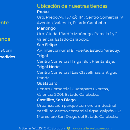
Ubicación de nuestras tiendas
Prebo
Urb. Prebo Av. 137 c/c 114, Centro Comercial V
ente
Avenida, Valencia, Estado Carabobo.
Mañongo
Urb. Ciudad Jardín Mañongo, Parcela 1 y 2,
ienda
Valencia, Estado Carabobo.
San Felipe
9:30pm
Av. Intercomunal El Fuerte, Estado Yaracuy.
Trigal
 pedidos
Centro Comercial Trigal Sur, Planta Baja.
Trigal Norte
Centro Comercial Las Clavellinas, antiguo
Panda.
Guataparo
Centro Comercial Guataparo Express,
Valencia 2001, Estado Carabobo.
Castillito, San Diego
Urbanización parque comercio industrial
castillito, centro comercial tigsa, galpón G-2
Municipio San Diego del Estado Carabobo
A Stellar WEBSTORE Solution
www.stellarwebstore.com