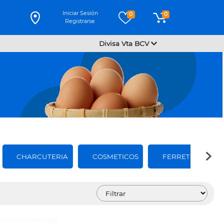
Iniciar Sesión
0
0
Registrarse
Divisa Vta BCV
CHARCUTERIA
COSMETICOS
FERRETERIA