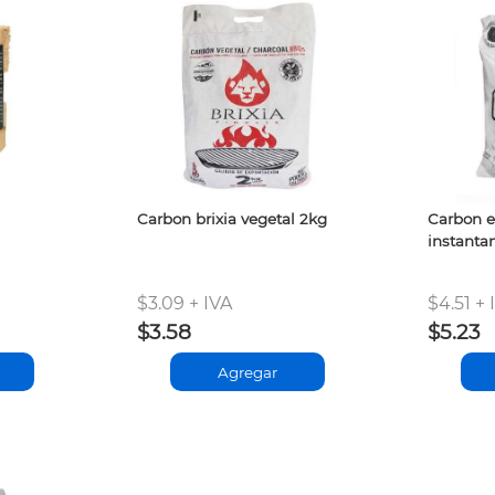
Carbon brixia vegetal 2kg
Carbon e
instanta
$3.09 + IVA
$4.51 + 
$3.58
$5.23
Agregar