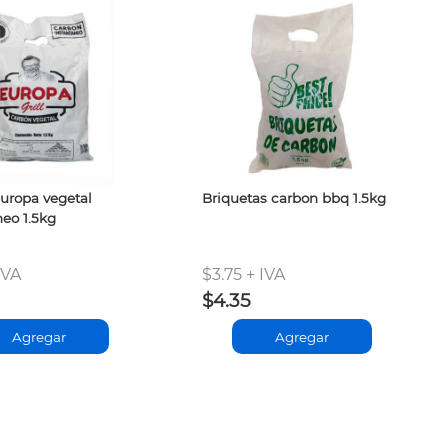
uropa vegetal
Briquetas carbon bbq 1.5kg
neo 1.5kg
IVA
$3.75 + IVA
$4.35
Agregar
Agregar