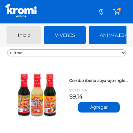
0
Inicio
VIVERES
ANIMALES/M
Combo iberia soya-ajo-inglesa 300ml
$7.88 + IVA
$9.14
Agregar