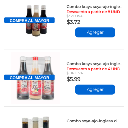
Combo krays soya-ajo-inglesa 150ml vpv
Descuento a partir de 8 UND
$3.21 + IVA
COMPRA AL MAYOR
$3.72
Agregar
Combo krays soya-ajo-inglesa 300ml vpv
Descuento a partir de 4 UND
$5.16 + IVA
COMPRA AL MAYOR
$5.99
Agregar
Combo soya-ajo-inglesa olimpya 150ml