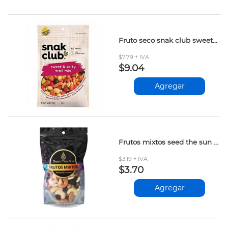
Fruto seco snak club sweet&salty 156gr
$7.79 + IVA
$9.04
Agregar
Frutos mixtos seed the sun 100gr
$3.19 + IVA
$3.70
Agregar