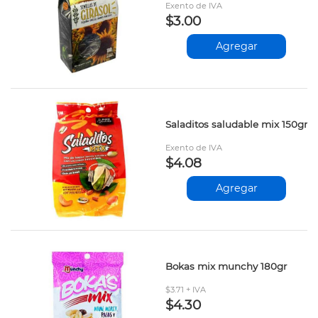
Exento de IVA
$3.00
Agregar
Saladitos saludable mix 150gr
Exento de IVA
$4.08
Agregar
Bokas mix munchy 180gr
$3.71 + IVA
$4.30