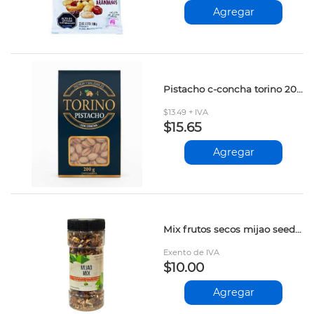
Agregar
Pistacho c-concha torino 200gr
$13.49 + IVA
$15.65
Agregar
Mix frutos secos mijao seeds 200gr
Exento de IVA
$10.00
Agregar