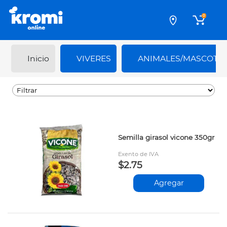
0
Inicio
VIVERES
ANIMALES/MASCOTA
Semilla girasol vicone 350gr
Exento de IVA
$2.75
Agregar