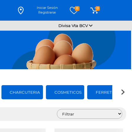
Iniciar Sesión
0
0
Registrarse
Divisa Vta BCV
CHARCUTERIA
COSMETICOS
FERRETERIA