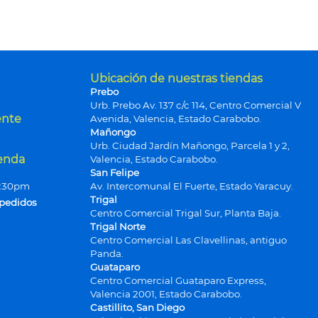
Ubicación de nuestras tiendas
Prebo
Urb. Prebo Av. 137 c/c 114, Centro Comercial V
ente
Avenida, Valencia, Estado Carabobo.
Mañongo
Urb. Ciudad Jardín Mañongo, Parcela 1 y 2,
ienda
Valencia, Estado Carabobo.
San Felipe
9:30pm
Av. Intercomunal El Fuerte, Estado Yaracuy.
Trigal
 pedidos
Centro Comercial Trigal Sur, Planta Baja.
Trigal Norte
Centro Comercial Las Clavellinas, antiguo
Panda.
Guataparo
Centro Comercial Guataparo Express,
Valencia 2001, Estado Carabobo.
Castillito, San Diego