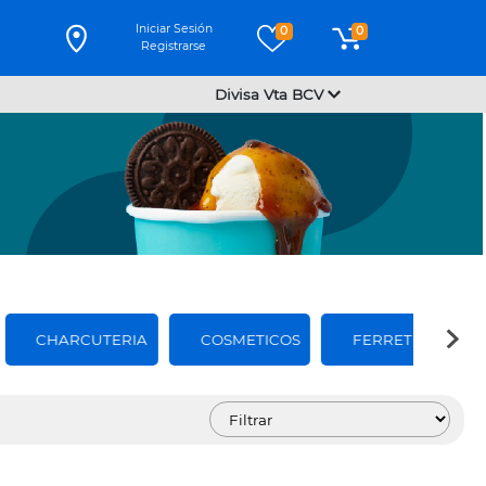
Iniciar Sesión
0
0
Registrarse
Divisa Vta BCV
CHARCUTERIA
COSMETICOS
FERRETERIA