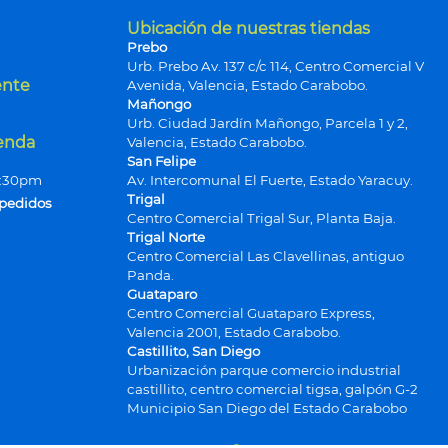
Ubicación de nuestras tiendas
Prebo
Urb. Prebo Av. 137 c/c 114, Centro Comercial V
ente
Avenida, Valencia, Estado Carabobo.
Mañongo
Urb. Ciudad Jardín Mañongo, Parcela 1 y 2,
ienda
Valencia, Estado Carabobo.
San Felipe
9:30pm
Av. Intercomunal El Fuerte, Estado Yaracuy.
Trigal
 pedidos
Centro Comercial Trigal Sur, Planta Baja.
Trigal Norte
Centro Comercial Las Clavellinas, antiguo
Panda.
Guataparo
Centro Comercial Guataparo Express,
Valencia 2001, Estado Carabobo.
Castillito, San Diego
Urbanización parque comercio industrial
castillito, centro comercial tigsa, galpón G-2
Municipio San Diego del Estado Carabobo