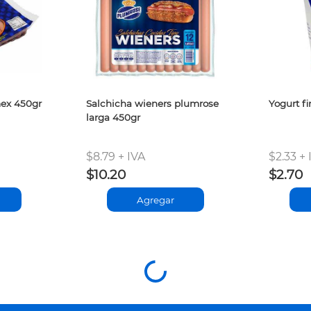
mex 450gr
Salchicha wieners plumrose
Yogurt fi
larga 450gr
$8.79 + IVA
$2.33 + 
$10.20
$2.70
Agregar