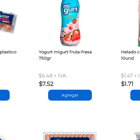
plastico
Yogurt migurt fruta-fresa
Helado c
750gr
10und
$6.48 + IVA
$1.47 + 
$7.52
$1.71
Agregar