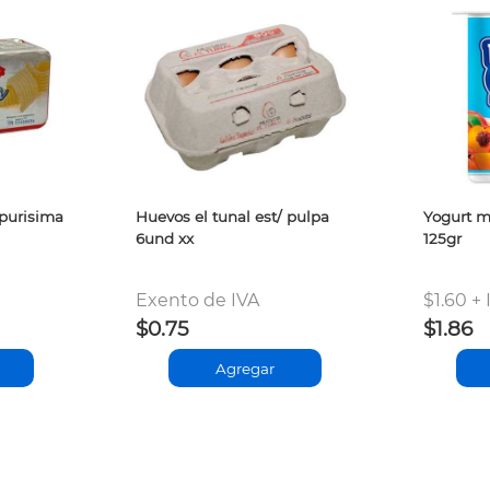
 purisima
Huevos el tunal est/ pulpa
Yogurt m
6und xx
125gr
Exento de IVA
$1.60 + 
$0.75
$1.86
Agregar