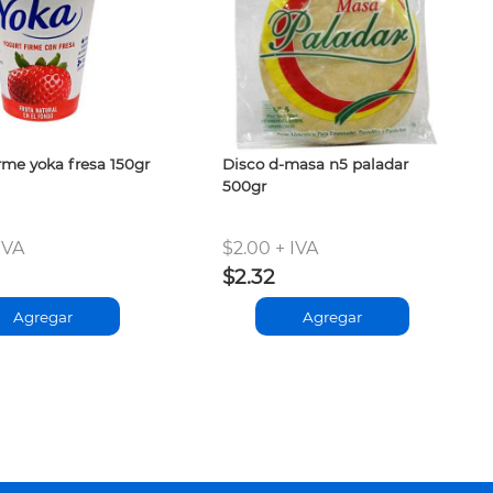
rme yoka fresa 150gr
Disco d-masa n5 paladar
500gr
IVA
$2.00 + IVA
$2.32
Agregar
Agregar