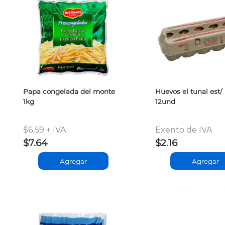
Papa congelada del monte
Huevos el tunal est/
1kg
12und
$6.59 + IVA
Exento de IVA
$7.64
$2.16
Agregar
Agregar