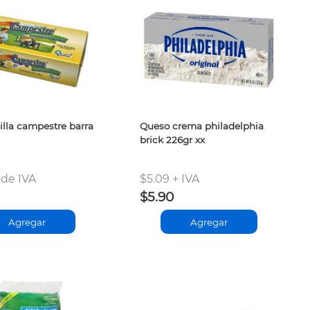
lla campestre barra
Queso crema philadelphia
brick 226gr xx
de IVA
$5.09 + IVA
$5.90
Agregar
Agregar