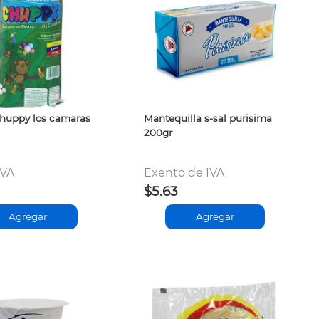
huppy los camaras
Mantequilla s-sal purisima
200gr
IVA
Exento de IVA
$5.63
Agregar
Agregar