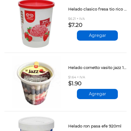
Helado clasico fresa tio rico 850ml
$6.21 + IVA
$7.20
Agregar
Helado cornetto vasito jazz 160ml
$1.64 + IVA
$1.90
Agregar
Helado ron pasa efe 920ml