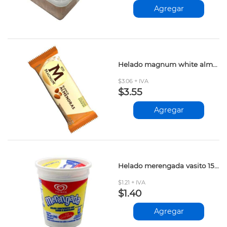
Agregar
Helado magnum white almond 90ml
$3.06 + IVA
$3.55
Agregar
Helado merengada vasito 150ml
$1.21 + IVA
$1.40
Agregar