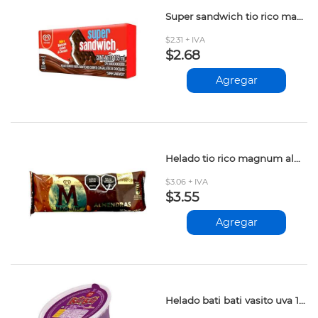
Super sandwich tio rico mant-vaini-gall.choco 135ml
$2.31 + IVA
$2.68
Agregar
Helado tio rico magnum almendras 90ml
$3.06 + IVA
$3.55
Agregar
Helado bati bati vasito uva 115ml