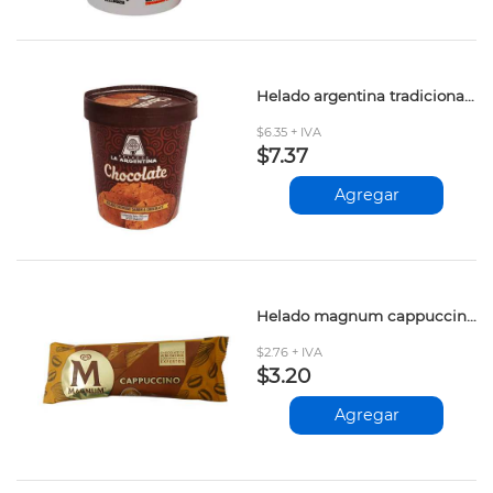
Helado argentina tradicional chocolate 700ml
$6.35 + IVA
$7.37
Agregar
Helado magnum cappuccino 90ml
$2.76 + IVA
$3.20
Agregar