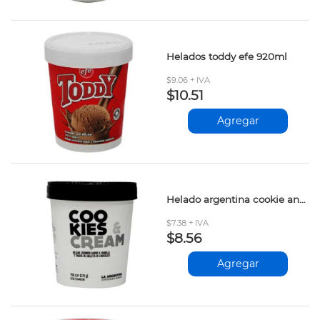
Helados toddy efe 920ml
$9.06 + IVA
$10.51
Agregar
Helado argentina cookie and cream 700ml
$7.38 + IVA
$8.56
Agregar