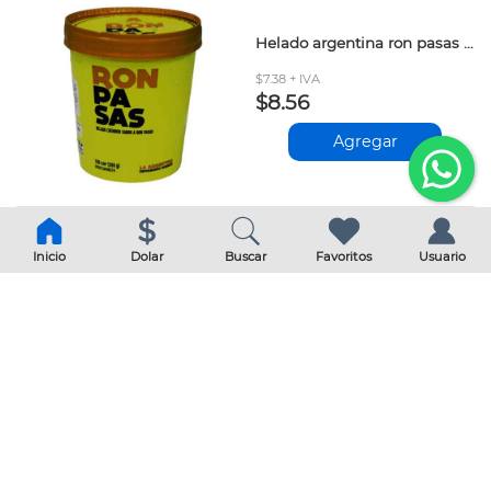
Helado argentina ron pasas 700ml
$7.38 + IVA
$8.56
Agregar
Inicio
Dolar
Buscar
Favoritos
Usuario
Helado argentina fantoche fresa 700ml
$6.87 + IVA
$7.97
Agregar
Helado clasico chocolate tio rico 850ml