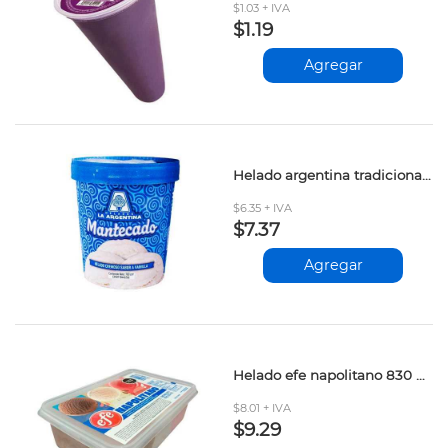
$1.03 + IVA
$1.19
Agregar
Helado argentina tradicional mantecado 700ml
$6.35 + IVA
$7.37
Agregar
Helado efe napolitano 830 ml
$8.01 + IVA
$9.29