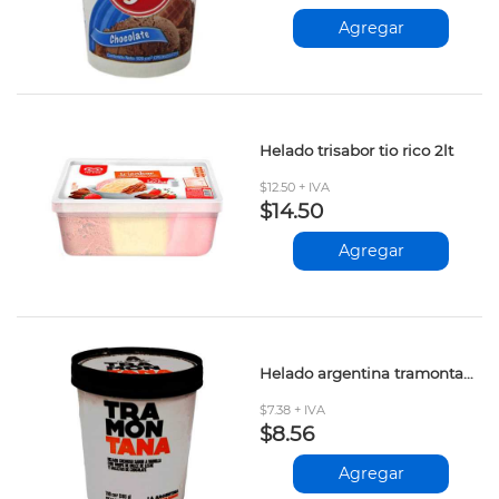
Agregar
Helado trisabor tio rico 2lt
$12.50 + IVA
$14.50
Agregar
Helado argentina tramontana 700ml
$7.38 + IVA
$8.56
Agregar