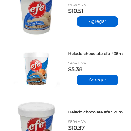
$9.06 + IVA
$10.51
Agregar
Helado chocolate efe 435ml
$4.64 + IVA
$5.38
Agregar
Helado chocolate efe 920ml
$8.94 + IVA
$10.37