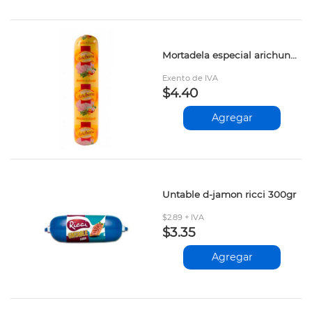
Mortadela especial arichuna 1kg
Exento de IVA
$4.40
Agregar
Untable d-jamon ricci 300gr
$2.89 + IVA
$3.35
Agregar