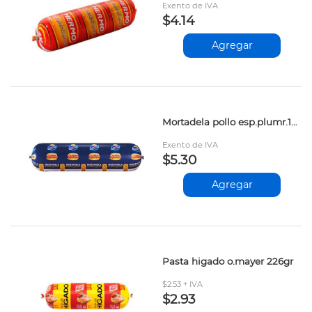
Exento de IVA
$4.14
Agregar
Mortadela pollo esp.plumr.1kg
Exento de IVA
$5.30
Agregar
Pasta higado o.mayer 226gr
$2.53 + IVA
$2.93