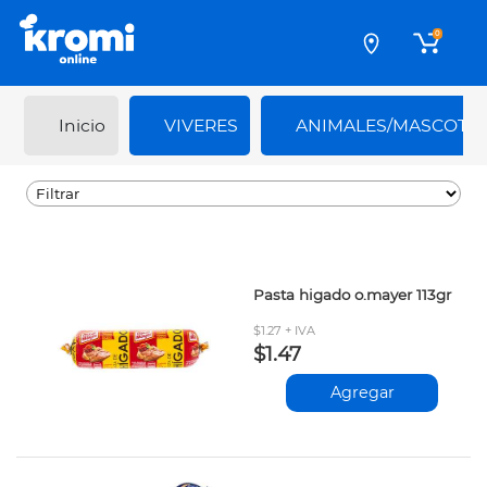
0
Inicio
VIVERES
ANIMALES/MASCOTA
Pasta higado o.mayer 113gr
$1.27 + IVA
$1.47
Agregar