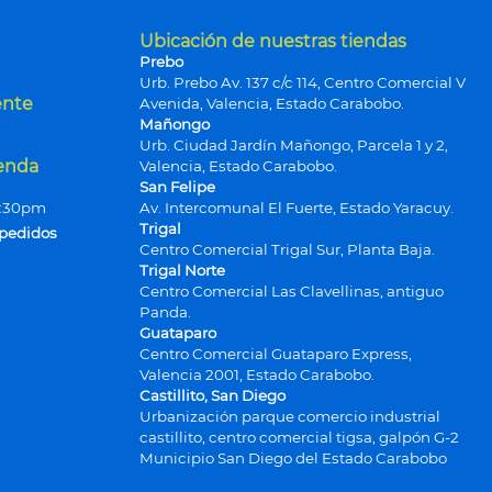
Ubicación de nuestras tiendas
Prebo
Urb. Prebo Av. 137 c/c 114, Centro Comercial V
ente
Avenida, Valencia, Estado Carabobo.
Mañongo
Urb. Ciudad Jardín Mañongo, Parcela 1 y 2,
ienda
Valencia, Estado Carabobo.
San Felipe
9:30pm
Av. Intercomunal El Fuerte, Estado Yaracuy.
Trigal
 pedidos
Centro Comercial Trigal Sur, Planta Baja.
Trigal Norte
Centro Comercial Las Clavellinas, antiguo
Panda.
Guataparo
Centro Comercial Guataparo Express,
Valencia 2001, Estado Carabobo.
Castillito, San Diego
Urbanización parque comercio industrial
castillito, centro comercial tigsa, galpón G-2
Municipio San Diego del Estado Carabobo