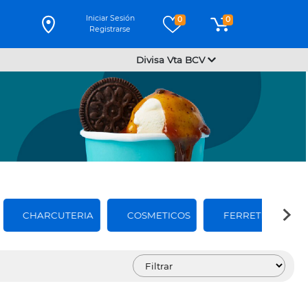
Iniciar Sesión
0
0
Registrarse
Divisa Vta BCV
CHARCUTERIA
COSMETICOS
FERRETERIA