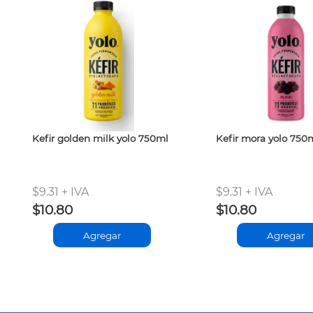
Kefir golden milk yolo 750ml
Kefir mora yolo 750
$9.31 + IVA
$9.31 + IVA
$10.80
$10.80
Agregar
Agregar