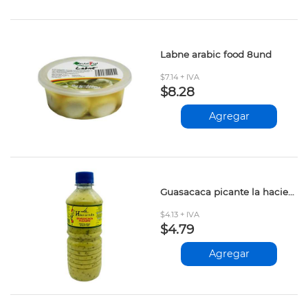
Labne arabic food 8und
$7.14 + IVA
$8.28
Agregar
Guasacaca picante la hacienda 500gr
$4.13 + IVA
$4.79
Agregar