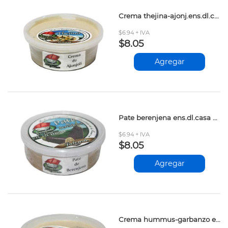
Crema thejina-ajonj.ens.dl.casa 250gr
$6.94 + IVA
$8.05
Agregar
Pate berenjena ens.dl.casa 250gr
$6.94 + IVA
$8.05
Agregar
Crema hummus-garbanzo ens.dl.casa 250gr