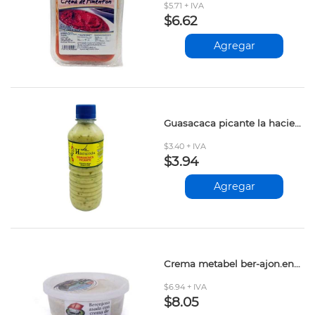
$5.71 + IVA
$6.62
Agregar
Guasacaca picante la hacienda 300gr
$3.40 + IVA
$3.94
Agregar
Crema metabel ber-ajon.ens.dl.casa250gr
$6.94 + IVA
$8.05