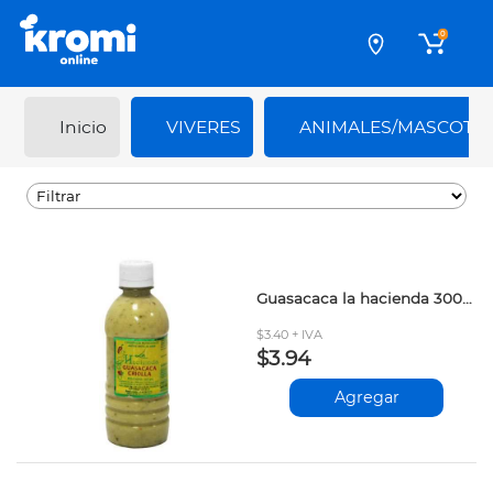
0
Inicio
VIVERES
ANIMALES/MASCOTA
Guasacaca la hacienda 300gr
$3.40 + IVA
$3.94
Agregar