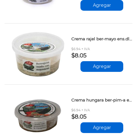
Agregar
Crema rajel ber-mayo ens.dl.casa250gr
$6.94 + IVA
$8.05
Agregar
Crema hungara ber-pim-a ens.dl.casa250gr
$6.94 + IVA
$8.05
Agregar