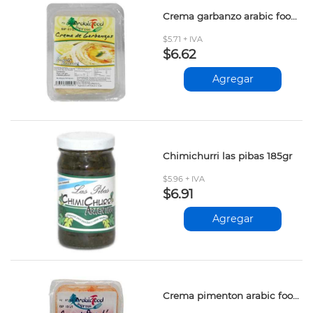
Crema garbanzo arabic food 200gr
$5.71 + IVA
$6.62
Agregar
Chimichurri las pibas 185gr
$5.96 + IVA
$6.91
Agregar
Crema pimenton arabic food 200gr