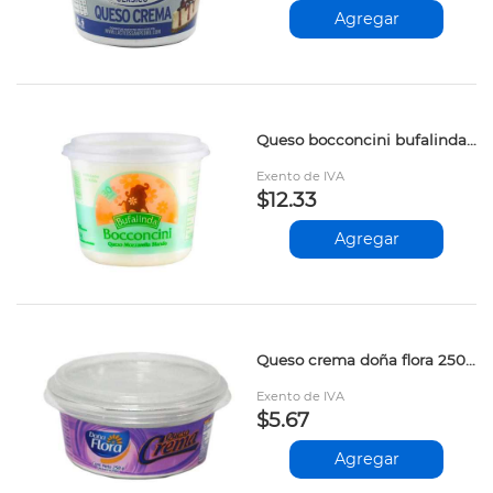
Agregar
Queso bocconcini bufalinda 600gr
Exento de IVA
$12.33
Agregar
Queso crema doña flora 250gr
Exento de IVA
$5.67
Agregar