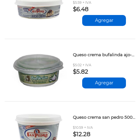
$5.59 + IVA
$6.48
Agregar
Queso crema bufalinda ajo-ciboulette 250gr
$5.02 + IVA
$5.82
Agregar
Queso crema san pedro 500gr
$10.59 + IVA
$12.28