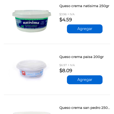
Queso crema natisima 250gr
$3.96 + IVA
$4.59
Agregar
Queso crema paisa 200gr
$6.97 + IVA
$8.09
Agregar
Queso crema san pedro 250gr