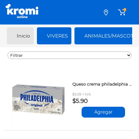
0
Inicio
VIVERES
ANIMALES/MASCOTA
Queso crema philadelphia brick 226gr xx
$5.09 + IVA
$5.90
Agregar