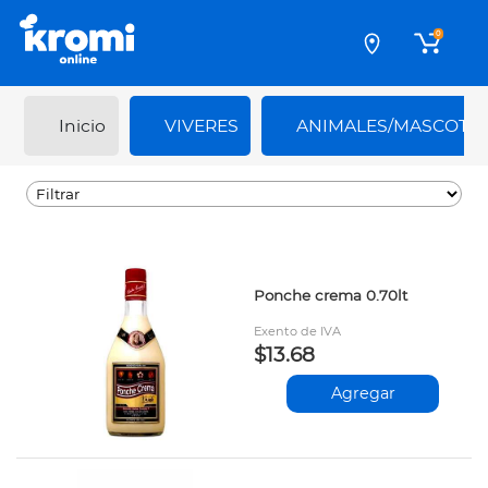
0
Inicio
VIVERES
ANIMALES/MASCOTA
Ponche crema 0.70lt
Exento de IVA
$13.68
Agregar