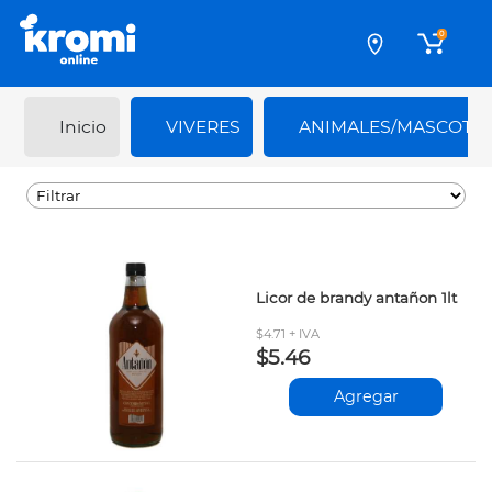
0
Inicio
VIVERES
ANIMALES/MASCOTA
Licor de brandy antañon 1lt
$4.71 + IVA
$5.46
Agregar