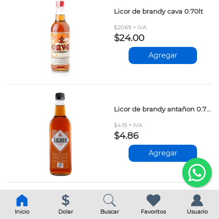
Licor de brandy cava 0.70lt
$20.69 + IVA
$24.00
Agregar
Licor de brandy antañon 0.70 lt
$4.19 + IVA
$4.86
Agregar
Inicio
Dolar
Buscar
Favoritos
Usuario