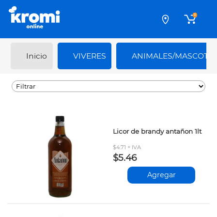
0
Inicio
VIVERES
ANIMALES/MASCOTA
Licor de brandy antañon 1lt
$4.71 + IVA
$5.46
Agregar