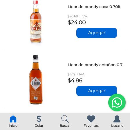
Licor de brandy cava 0.70lt
$20.69 + IVA
$24.00
Agregar
Licor de brandy antañon 0.70 lt
$4.19 + IVA
$4.86
Agregar
Inicio
Dolar
Buscar
Favoritos
Usuario