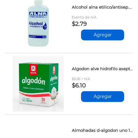
Alcohol alna etilico/antisep.70% 500cc
Exento de IVA
$2.79
Agregar
Algodon alve hidrofilo aseptico 50gr
$5.26 + IVA
$6.10
Agregar
Almohadas d-algodon uno 100und