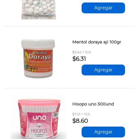
Agregar
Mentol doraya aji 100gr
$5.44 + IVA
$6.31
Agregar
Hisopo uno 300und
$7.41 + IVA
$8.60
Agregar