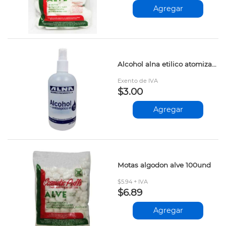
Agregar
Alcohol alna etilico atomizador 70% 500cc
Exento de IVA
$3.00
Agregar
Motas algodon alve 100und
$5.94 + IVA
$6.89
Agregar