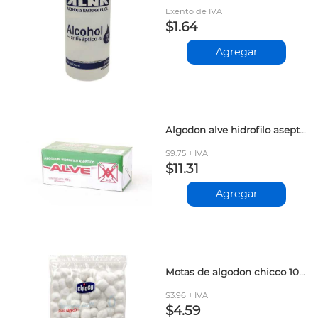
Exento de IVA
$1.64
Agregar
Algodon alve hidrofilo aseptico 100gr
$9.75 + IVA
$11.31
Agregar
Motas de algodon chicco 100pza
$3.96 + IVA
$4.59