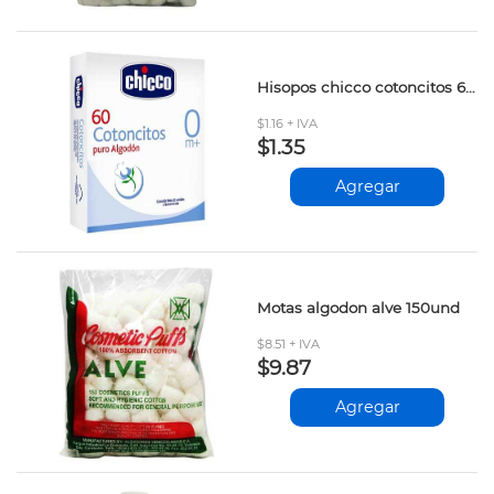
Hisopos chicco cotoncitos 60und
$1.16 + IVA
$1.35
Agregar
Motas algodon alve 150und
$8.51 + IVA
$9.87
Agregar