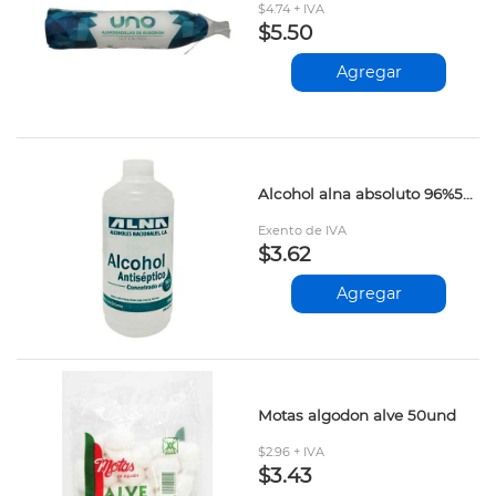
$4.74 + IVA
$5.50
Agregar
Alcohol alna absoluto 96%500cc
Exento de IVA
$3.62
Agregar
Motas algodon alve 50und
$2.96 + IVA
$3.43