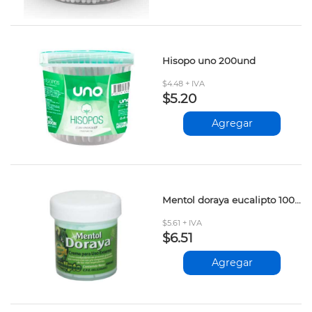
Hisopo uno 200und
$4.48 + IVA
$5.20
Agregar
Mentol doraya eucalipto 100gr
$5.61 + IVA
$6.51
Agregar