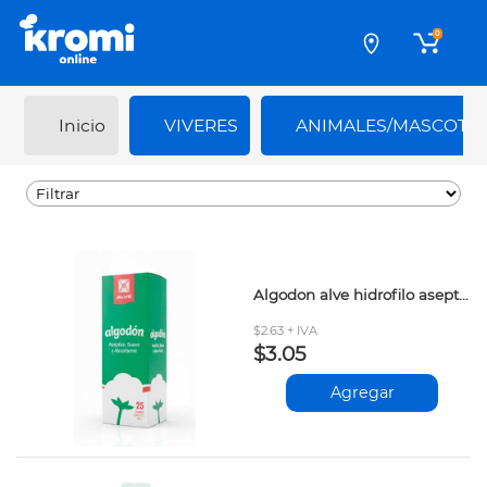
0
Inicio
VIVERES
ANIMALES/MASCOTA
Algodon alve hidrofilo aseptico 25gr
$2.63 + IVA
$3.05
Agregar