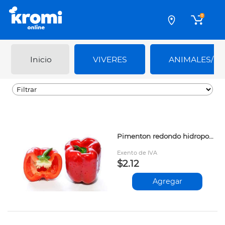
0
Inicio
VIVERES
ANIMALES/M
Pimenton redondo hidroponico kg xx
Exento de IVA
$2.12
Agregar