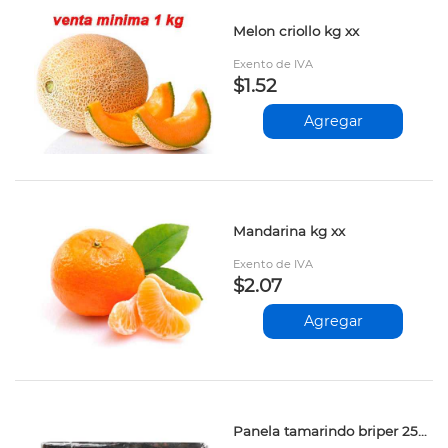
Melon criollo kg xx
Exento de IVA
$1.52
Agregar
Mandarina kg xx
Exento de IVA
$2.07
Agregar
Panela tamarindo briper 250gr