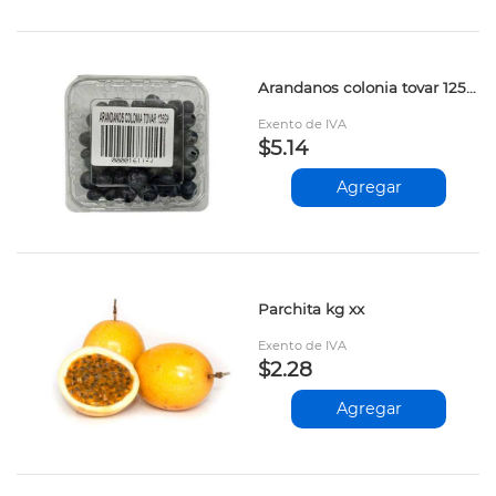
Arandanos colonia tovar 125gr
Exento de IVA
$5.14
Agregar
Parchita kg xx
Exento de IVA
$2.28
Agregar