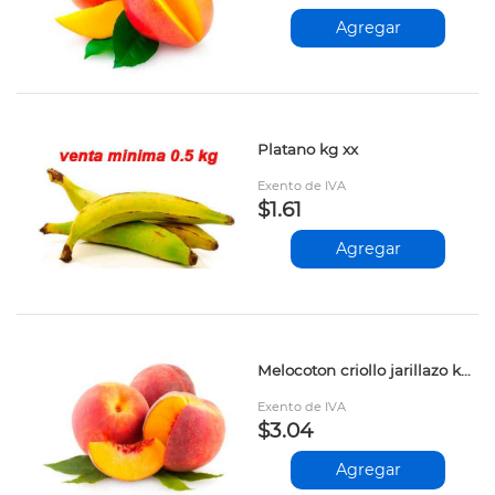
Agregar
Platano kg xx
Exento de IVA
$1.61
Agregar
Melocoton criollo jarillazo kg xx
Exento de IVA
$3.04
Agregar