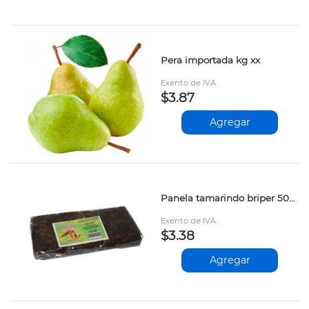
Pera importada kg xx
Exento de IVA
$3.87
Agregar
Panela tamarindo briper 500gr
Exento de IVA
$3.38
Agregar