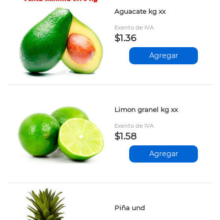
Aguacate kg xx
Exento de IVA
$1.36
Agregar
Limon granel kg xx
Exento de IVA
$1.58
Agregar
Piña und