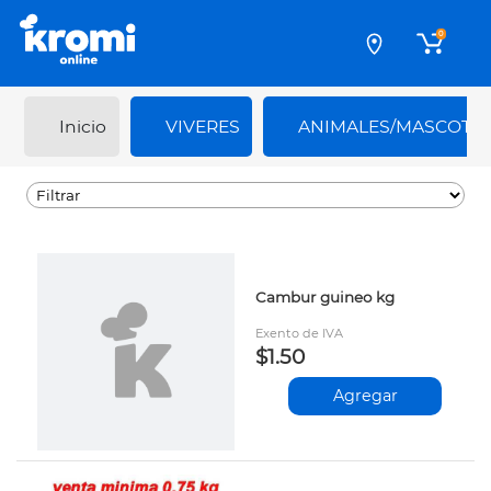
0
Inicio
VIVERES
ANIMALES/MASCOTA
Cambur guineo kg
Exento de IVA
$1.50
Agregar