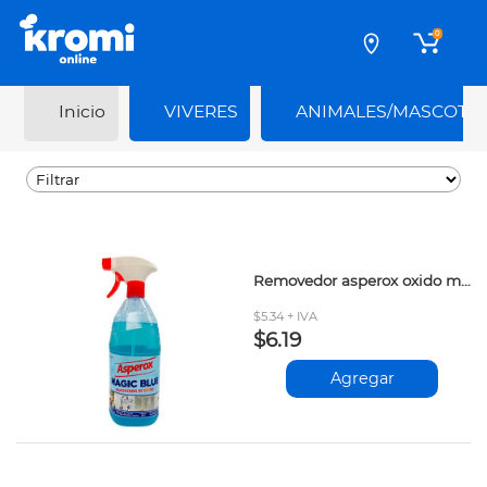
0
Inicio
VIVERES
ANIMALES/MASCOTA
Removedor asperox oxido magic blue 1lt
$5.34 + IVA
$6.19
Agregar