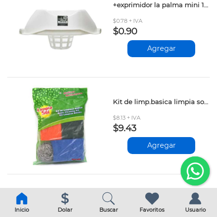
+exprimidor la palma mini 10lt
$0.78 + IVA
$0.90
Agregar
Kit de limp.basica limpia sol 006
$8.13 + IVA
$9.43
Agregar
Inicio
Dolar
Buscar
Favoritos
Usuario