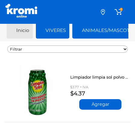
0
Inicio
VIVERES
ANIMALES/MASCOTA
Limpiador limpia sol polvo 400gr
$3.77 + IVA
$4.37
Agregar