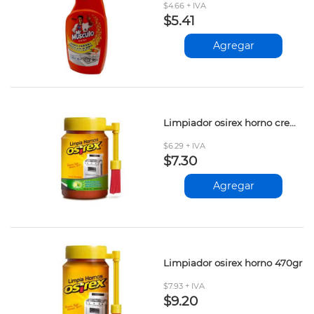
$4.66 + IVA
$5.41
Agregar
Limpiador osirex horno crema 265gr
$6.29 + IVA
$7.30
Agregar
Limpiador osirex horno 470gr
$7.93 + IVA
$9.20