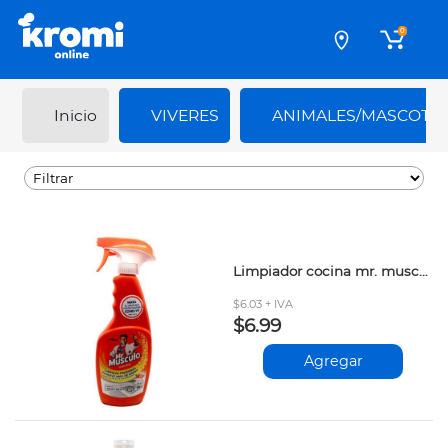
0
Inicio
VIVERES
ANIMALES/MASCOTA
Limpiador cocina mr. musculo naranja 500cc
$6.03 + IVA
$6.99
Agregar