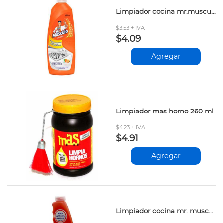
Limpiador cocina mr.musculo citrus 500ml
$3.53 + IVA
$4.09
Agregar
Limpiador mas horno 260 ml
$4.23 + IVA
$4.91
Agregar
Limpiador cocina mr. musculo naranja rep 500cc