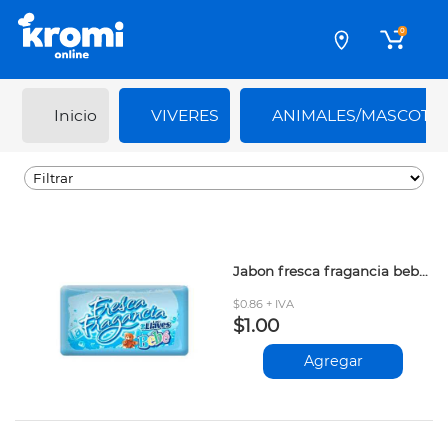
0
Inicio
VIVERES
ANIMALES/MASCOTA
Jabon fresca fragancia bebe 160gr
$0.86 + IVA
$1.00
Agregar