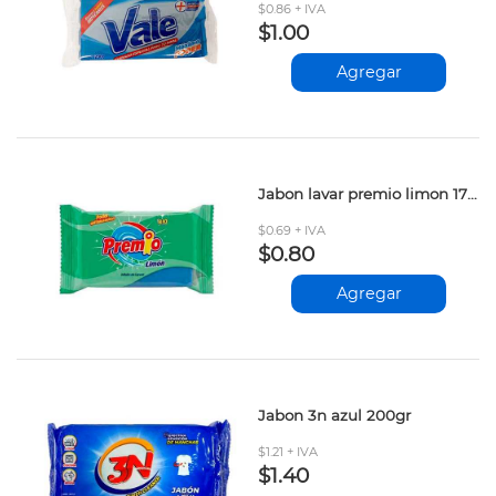
$0.86 + IVA
$1.00
Agregar
Jabon lavar premio limon 170gr
$0.69 + IVA
$0.80
Agregar
Jabon 3n azul 200gr
$1.21 + IVA
$1.40