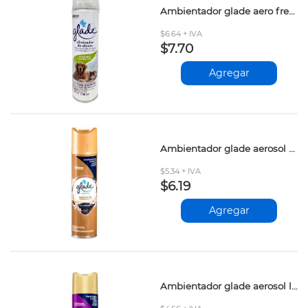
Ambientador glade aero fresc.campestre masacota 360ml
$6.64 + IVA
$7.70
Agregar
Ambientador glade aerosol abrazo vainilla 360ml
$5.34 + IVA
$6.19
Agregar
Ambientador glade aerosol lavanda 235ml