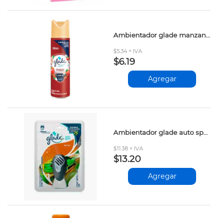
Ambientador glade manzana canela 360ml
$5.34 + IVA
$6.19
Agregar
Ambientador glade auto sport nitro 7ml
$11.38 + IVA
$13.20
Agregar