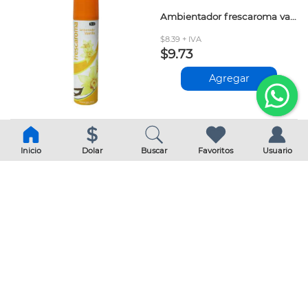
Ambientador frescaroma vainilla 300 ml
$8.39 + IVA
$9.73
Agregar
Inicio
Dolar
Buscar
Favoritos
Usuario
Varitas glade frutos rojos 100ml
$11.47 + IVA
$13.31
Agregar
Ambientador glade aceite abra/vainilla apto.rep 21ml