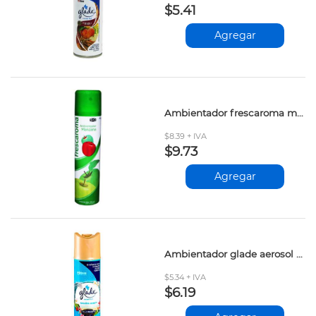
$5.41
Agregar
Ambientador frescaroma manzana 300 ml
$8.39 + IVA
$9.73
Agregar
Ambientador glade aerosol paraiso azul 360ml
$5.34 + IVA
$6.19