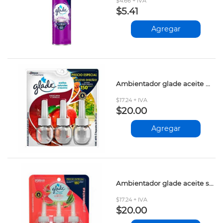
$4.66 + IVA
$5.41
Agregar
Ambientador glade aceite manzana canela rep.3x21ml
$17.24 + IVA
$20.00
Agregar
Ambientador glade aceite sandia rep.3x21ml
$17.24 + IVA
$20.00