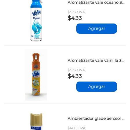
Aromatizante vale oceano 300ml
$3.73 + IVA
$4.33
Agregar
Aromatizante vale vainilla 300ml
$3.73 + IVA
$4.33
Agregar
Ambientador glade aerosol manzana-canela 235ml
$4.66 + IVA