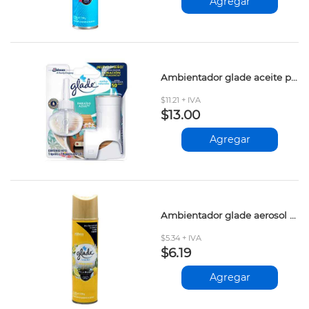
Agregar
Ambientador glade aceite paraiso azul apto.rep 21ml
$11.21 + IVA
$13.00
Agregar
Ambientador glade aerosol fresh limon 360ml
$5.34 + IVA
$6.19
Agregar