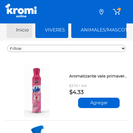
0
Inicio
VIVERES
ANIMALES/MASCOTA
Aromatizante vale primavera 300ml
$3.73 + IVA
$4.33
Agregar