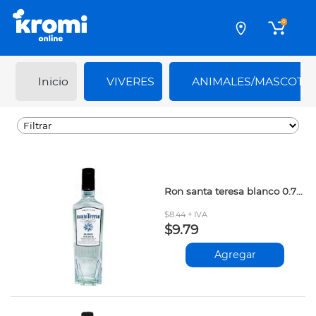
0
Inicio
VIVERES
ANIMALES/MASCOTA
Ron santa teresa blanco 0.70lt
$8.44 + IVA
$9.79
Agregar