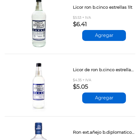
Licor ron b.cinco estrellas 1lt
$5.53 + IVA
$6.41
Agregar
Licor de ron b.cinco estrellas 0.70 lt
$4.35 + IVA
$5.05
Agregar
Ron ext.añejo b.diplomatico planas 0.70lt