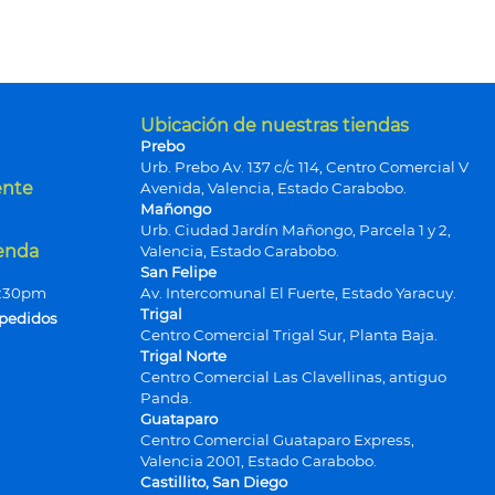
Ubicación de nuestras tiendas
Prebo
Urb. Prebo Av. 137 c/c 114, Centro Comercial V
ente
Avenida, Valencia, Estado Carabobo.
Mañongo
Urb. Ciudad Jardín Mañongo, Parcela 1 y 2,
ienda
Valencia, Estado Carabobo.
San Felipe
9:30pm
Av. Intercomunal El Fuerte, Estado Yaracuy.
Trigal
 pedidos
Centro Comercial Trigal Sur, Planta Baja.
Trigal Norte
Centro Comercial Las Clavellinas, antiguo
Panda.
Guataparo
Centro Comercial Guataparo Express,
Valencia 2001, Estado Carabobo.
Castillito, San Diego