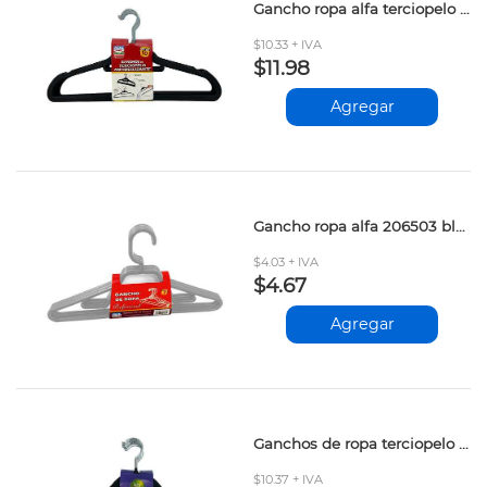
Gancho ropa alfa terciopelo gris 10und
$10.33 + IVA
$11.98
Agregar
Gancho ropa alfa 206503 blanco 3und
$4.03 + IVA
$4.67
Agregar
Ganchos de ropa terciopelo negro set10
$10.37 + IVA