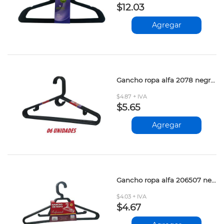
$12.03
Agregar
Gancho ropa alfa 2078 negro 6und
$4.87 + IVA
$5.65
Agregar
Gancho ropa alfa 206507 negro 3und
$4.03 + IVA
$4.67