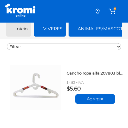
0
Inicio
VIVERES
ANIMALES/MASCOTA
Gancho ropa alfa 207803 blanco 6und
$4.83 + IVA
$5.60
Agregar