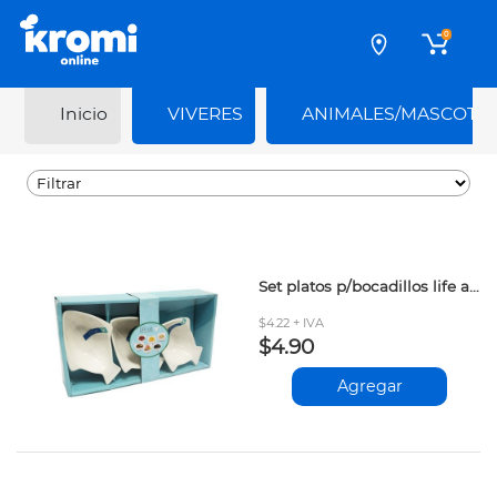
0
Inicio
VIVERES
ANIMALES/MASCOTA
Set platos p/bocadillos life art 3pzas
$4.22 + IVA
$4.90
Agregar