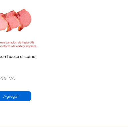
con hueso el suino
de IVA
Agregar