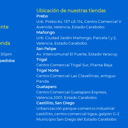
Ubicación de nuestras tiendas
Prebo
Urb. Prebo Av. 137 c/c 114, Centro Comercial V
ente
Avenida, Valencia, Estado Carabobo.
Mañongo
Urb. Ciudad Jardín Mañongo, Parcela 1 y 2,
ienda
Valencia, Estado Carabobo.
San Felipe
9:30pm
Av. Intercomunal El Fuerte, Estado Yaracuy.
Trigal
 pedidos
Centro Comercial Trigal Sur, Planta Baja.
Trigal Norte
Centro Comercial Las Clavellinas, antiguo
Panda.
Guataparo
Centro Comercial Guataparo Express,
Valencia 2001, Estado Carabobo.
Castillito, San Diego
Urbanización parque comercio industrial
castillito, centro comercial tigsa, galpón G-2
Municipio San Diego del Estado Carabobo