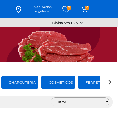
Iniciar Sesión
0
0
Registrarse
Divisa Vta BCV
CHARCUTERIA
COSMETICOS
FERRETERIA