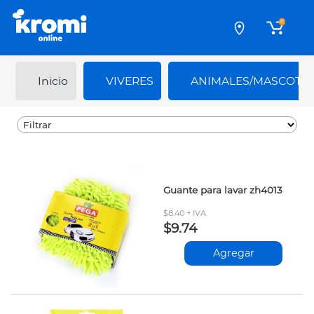
0
Inicio
VIVERES
ANIMALES/MASCOTA
Guante para lavar zh4013
$8.40 + IVA
$9.74
Agregar