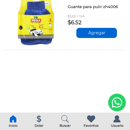
Guante para pulir zh4006
$5.62 + IVA
$6.52
Agregar
Inicio
Dolar
Buscar
Favoritos
Usuario