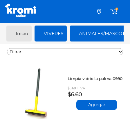
0
Inicio
VIVERES
ANIMALES/MASCOTA
Limpia vidrio la palma 0990
$5.69 + IVA
$6.60
Agregar